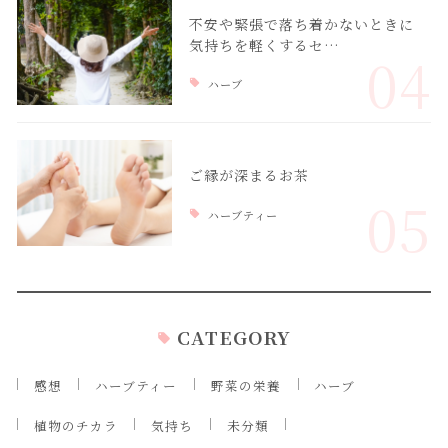
不安や緊張で落ち着かないときに
気持ちを軽くするセ…
04
ハーブ
ご縁が深まるお茶
05
ハーブティー
CATEGORY
感想
ハーブティー
野菜の栄養
ハーブ
植物のチカラ
気持ち
未分類