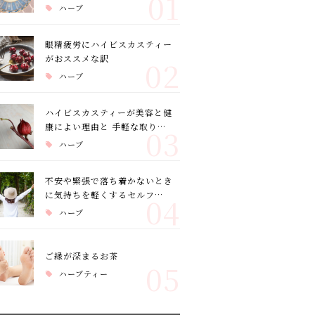
01
ハーブ
眼精疲労にハイビスカスティー
がおススメな訳
02
ハーブ
ハイビスカスティーが美容と健
康によい理由と 手軽な取り…
03
ハーブ
不安や緊張で落ち着かないとき
に気持ちを軽くするセルフ…
04
ハーブ
ご縁が深まるお茶
05
ハーブティー