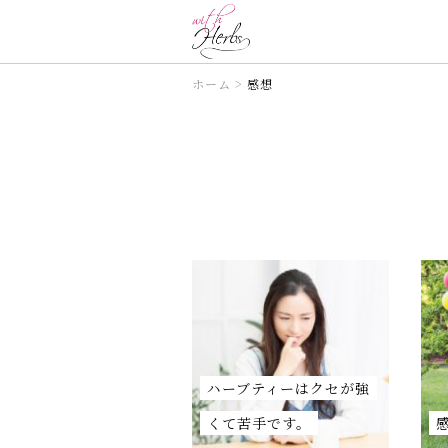
ホーム
>
感想
ハーブティーはクセが強
くて苦手です。