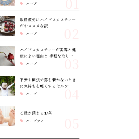
01
ハーブ
眼精疲労にハイビスカスティー
がおススメな訳
02
ハーブ
ハイビスカスティーが美容と健
康によい理由と 手軽な取り…
03
ハーブ
不安や緊張で落ち着かないとき
に気持ちを軽くするセルフ…
04
ハーブ
ご縁が深まるお茶
05
ハーブティー